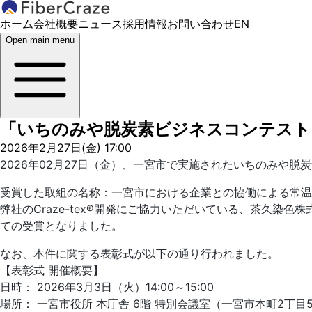
ホーム
会社概要
ニュース
採用情報
お問い合わせ
EN
Open main menu
「いちのみや脱炭素ビジネスコンテスト
2026年2月27日(金) 17:00
2026年02月27日（金）、一宮市で実施されたいちのみや
受賞した取組の名称：一宮市における企業との協働による常温
弊社のCraze-tex®︎開発にご協力いただいている、茶
ての受賞となりました。
なお、本件に関する表彰式が以下の通り行われました。
【表彰式 開催概要】
日時： 2026年3月3日（火）14:00～15:00
場所： 一宮市役所 本庁舎 6階 特別会議室（一宮市本町2丁目